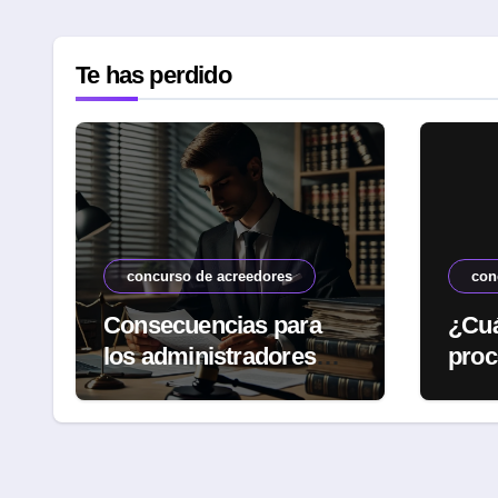
Te has perdido
concurso de acreedores
con
Consecuencias para
¿Cuá
los administradores
proc
tras el concurso
banc
comp