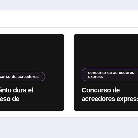
concurso de acreedores
curso de acreedores
express
nto dura el
Concurso de
eso de
acreedores expres
arrota? Guía
para Startups
leta 2024