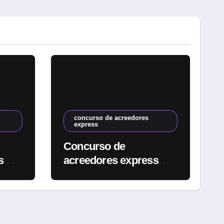
concurso de acreedores
express
Concurso de
s
acreedores express
para PYMES: ¿Cómo
puede ayudar a tu
empresa?