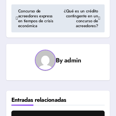
Navegación
Concurso de
¿Qué es un crédito
acreedores express
contingente en un
de
en tiempos de crisis
concurso de
económica
acreedores?
entradas
By
admin
Entradas relacionadas